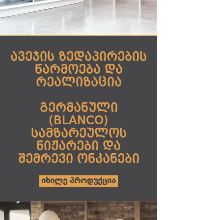
​ავეჯის ზედაპირების
წარმოება და
რეალიზაცია
გერმანული
(BLANCO)
სამზარეულოს
ნიჟარები და
შემრევი ონკანები
იხილე პროდუქცია