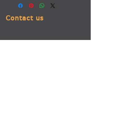
Contact us
addresses:
66 Feikarta Street, Tbilisi
Agladze 7 (Eliava market)
Tbilisi
1 Lazo Street (City of
Artisans) Tbilisi
Gugunava 7, Kutaisi
info@avangardi.com.ge
ტელ: