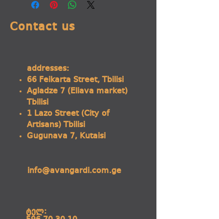
Contact us
addresses:
66 Feikarta Street, Tbilisi
Agladze 7 (Eliava market)
Tbilisi
1 Lazo Street (City of
Artisans) Tbilisi
Gugunava 7, Kutaisi
info@avangardi.com.ge
ტელ: