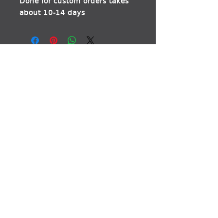
Done for custom orders takes
about 10-14 days
დაგვიკავშირდით
მისამართები:
66 ფეიქართა ქუჩა
თბილისი
აგლაძის 7 (ელიავას
ბაზრობა) თბილისი
ლაზოს ქუჩა 1
(ხელოსანთა ქალაქი)
თბილისი
გუგუნავას 7 ქუთაისი